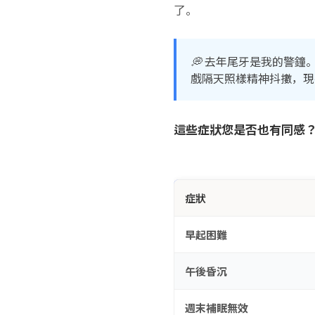
了。
💭 去年尾牙是我的警
戲隔天照樣精神抖擻，現
這些症狀您是否也有同感
症狀
早起困難
午後昏沉
週末補眠無效