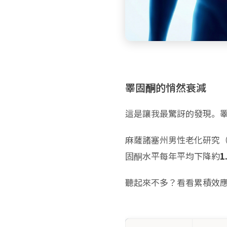
睪固酮的悄然衰減
這是讓我最驚訝的發現。
麻薩諸塞州男性老化研究（
固酮水平每年平均下降約
1
聽起來不多？看看累積效