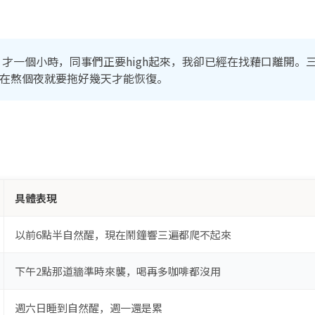
鐘。才一個小時，同事們正要high起來，我卻已經在找藉口離開
在熬個夜就要拖好幾天才能恢復。
？
具體表現
以前6點半自然醒，現在鬧鐘響三遍都爬不起來
下午2點那道牆準時來襲，喝再多咖啡都沒用
週六日睡到自然醒，週一還是累