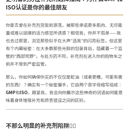
ISO认证是你的最佳朋友
你是否曾在补充剂货架前游荡，被那些承诺更多肌肉、无尽能
量或难以捉摸的活力感觉所诱惑？相信我，你并不孤单——我
也去过那里，浏览那些似乎在大声"选我"的闪亮标签。但这里
有个内幕秘密：在大多数那些光鲜的包装背后，隐藏着一个监
管的"西部荒野"。与处方药不同，补充剂在进入你的购物车之
前并不受到严密监管。
那么，你如何确保你买的不仅仅是蛇油（或者更糟，可能有害
的东西）？确实有
一个
秘密握手，它由两个首字母缩写组成：
GMP
和
ISO
。跟紧我，我会向你展示这些神奇的词语如何能意
味着身体增强补充和昂贵错误之间的区别。
不那么明显的补充剂陷阱🕵️‍♂️