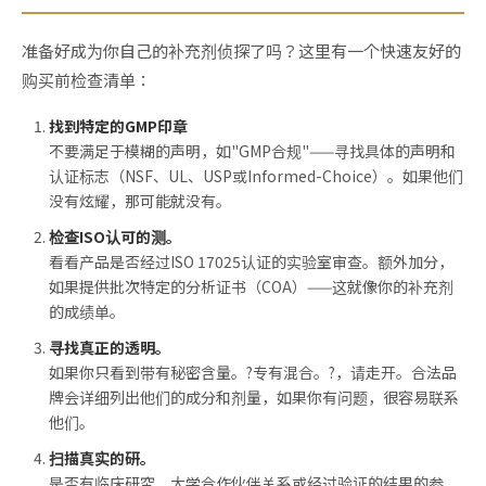
准备好成为你自己的补充剂侦探了吗？这里有一个快速友好的
购买前检查清单：
找到特定的GMP印章
不要满足于模糊的声明，如"GMP合规"——寻找具体的声明和
认证标志（NSF、UL、USP或Informed-Choice）。如果他们
没有炫耀，那可能就没有。
检查ISO认可的测。
看看产品是否经过ISO 17025认证的实验室审查。额外加分，
如果提供批次特定的分析证书（COA）——这就像你的补充剂
的成绩单。
寻找真正的透明。
如果你只看到带有秘密含量。?专有混合。?，请走开。合法品
牌会详细列出他们的成分和剂量，如果你有问题，很容易联系
他们。
扫描真实的研。
是否有临床研究、大学合作伙伴关系或经过验证的结果的参