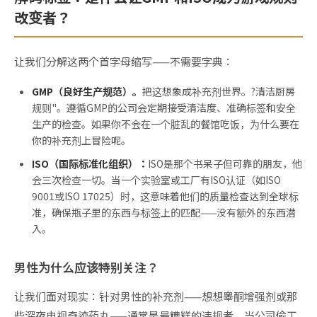
改变者？
让我们分解这两个首字母缩写——不需要字典：
GMP（良好生产规范）。
把这想象成补充剂世界。?清洁厨房
规则"。遵循GMP的公司会定期接受清洁度、准确标签和安全
生产的检查。如果你不会在一个脏乱的餐馆吃饭，为什么要在
你的补充剂上冒险呢。
ISO（国际标准化组织）：
ISO是那个书呆子但可靠的朋友，他
会三次检查一切。当一个实验室或工厂有ISO认证（如ISO
9001或ISO 17025）时，这意味着他们的质量检查达到全球标
准，确保瓶子里的东西与标签上的匹配——没有额外的东西潜
入。
男性为什么应该特别关注？
让我们面对现实：针对男性的补充剂——想想睾酮增强剂或那
些深夜电视奇迹药丸——通常是最糟糕的违规者。当公司偷工