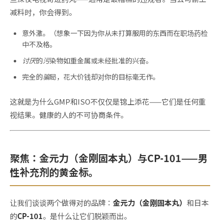
减料时，你会得到。
意外激。
（想象一下因为你从未打算服用的东西而在职场药检
中不及格。
讨厌的污染物
如重金属或未经批准的兴奋。
完全的骗局
，花大价钱却对你的目标毫无作。
这就是为什么GMP和ISO不仅仅是锦上添花——它们是任何重
视结果
。
健康的人的不可协商条件。
聚焦：金元力（金刚固本丸）与CP-101——男
性补充剂的黄金标。
让我们谈谈两个做得对的品牌：
金元力（金刚固本丸）
和日本
的
CP-101
。是什么让它们脱颖而出。