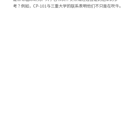
考？例如，CP-101与三重大学的联系表明他们不只是在吹牛。
匹配你的独特需。
问问自己：这个补充剂是在修复实际的缺乏，还是只是在利用
我的FOMO（错失恐惧症）？如有疑问，请咨询你的医生——
想要一点专家支持没什么好羞愧的！
总结：你的健康，你的选择——追求经过认证
的信心！。
归根结底，你的健康值得金牌待遇，而不是走捷径或猜测。如
果你认真地想要取得进步——无论是在健身房、你的能量水
平，还是你的整体健康——让
GMP和ISO认证
成为你的秘密武
器。像金元力（金刚固本丸）和CP-101这样的品牌证明，你真
的可以同时拥有尖端科。?em>。完全的安心。