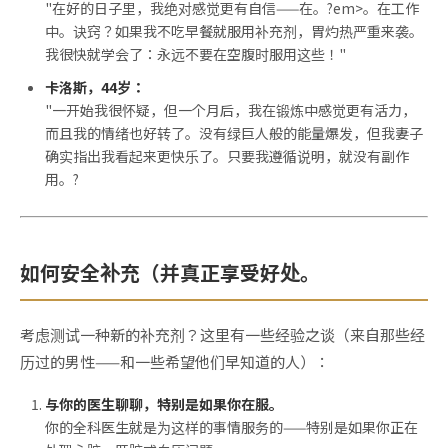
"在好的日子里，我绝对感觉更有自信——在。?em>。在工作
中。诀窍？如果我不吃早餐就服用补充剂，胃灼热严重来袭。
我很快就学会了：永远不要在空腹时服用这些！"
卡洛斯，44岁：
"一开始我很怀疑，但一个月后，我在锻炼中感觉更有活力，
而且我的情绪也好转了。没有绿巨人般的能量爆发，但我妻子
确实指出我看起来更快乐了。只要我遵循说明，就没有副作
用。?
如何安全补充（并真正享受好处。
考虑测试一种新的补充剂？这里有一些经验之谈（来自那些经
历过的男性——和一些希望他们早知道的人）：
与你的医生聊聊，特别是如果你在服。
你的全科医生就是为这样的事情服务的——特别是如果你正在