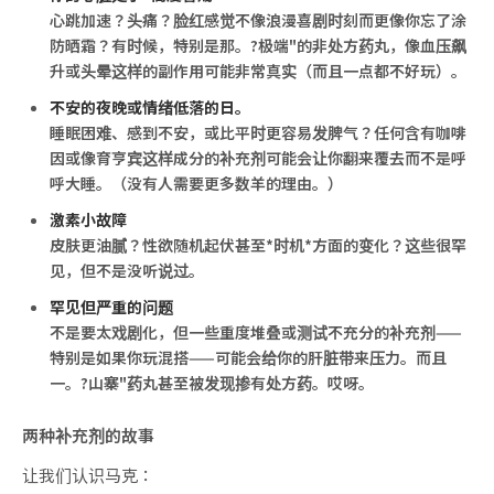
心跳加速？头痛？脸红感觉不像浪漫喜剧时刻而更像你忘了涂
防晒霜？有时候，特别是那。?极端"的非处方药丸，像血压飙
升或头晕这样的副作用可能非常真实（而且一点都不好玩）。
不安的夜晚或情绪低落的日。
睡眠困难、感到不安，或比平时更容易发脾气？任何含有咖啡
因或像育亨宾这样成分的补充剂可能会让你翻来覆去而不是呼
呼大睡。（没有人需要更多数羊的理由。）
激素小故障
皮肤更油腻？性欲随机起伏甚至*时机*方面的变化？这些很罕
见，但不是没听说过。
罕见但严重的问题
不是要太戏剧化，但一些重度堆叠或测试不充分的补充剂——
特别是如果你玩混搭——可能会给你的肝脏带来压力。而且
一。?山寨"药丸甚至被发现掺有处方药。哎呀。
两种补充剂的故事
让我们认识马克：