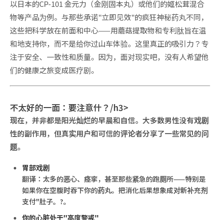
以日本的CP-101 金元力（金刚固本丸）或他们的姬松茸混合
物等产品为例。与那些承诺"立即见效"的疯狂神秘药丸不同，
这些把科学放在前面和中心——用蘑菇提取物和专利肽旨在温
和地支持你，而不是给你过山车体验。这里真正的吸引力？专
注于安全、一致性和质量。因为，面对现实吧，没有人希望他
们的健康之旅变成医疗剧。
不太好的一面：要注意什？/h3>
现在，并非都是阳光灿烂的早晨和自信。大多数男性没有戏剧
性的副作用，但真实用户和可信的评论者分享了一些常见的问
题。
胃部戏剧
翻译：太多的恶心、痉挛，甚至那些紧急的跑厕所——特别是
如果你在空腹时吞下你的药丸。把消化后果想象成对新补充剂
支付"肚子。?。
你的心脏处于"高度警戒"