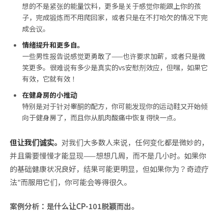
想的不是紧张的能量饮料，更多是关于感觉你能跟上你的孩
子，完成锻炼而不用爬回家，或者只是在不打哈欠的情况下完
成会议。
情绪提升和更多自。
一些男性报告说感觉更勇敢了——也许要求加薪，或者只是微
笑更多。很难说有多少是真实的vs安慰剂效应，但嘿，如果它
有效，它就有效！
在健身房的小推动
特别是对于针对睾酮的配方，你可能发现你的运动鞋又开始倾
向于健身房了，而且你从肌肉酸痛中恢复得快一点。
但让我们诚实。
对我们大多数人来说，任何变化都是微妙的，
并且需要慢慢才能显现——想想几周，而不是几小时。如果你
的基础健康状况良好，结果可能更明显，但如果你为？奇迹疗
法"而服用它们，你可能会等得很久。
案例分析：是什么让CP-101脱颖而出。