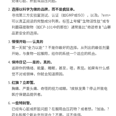
处理心脏、肝脏或血压问题。
选择以科学为傲的品牌，而不是疯狂承。
寻找第三方实验室测试、认证（如GMP或ISO），以及。?em>
可以真正阅读的完整成分列表。标签上夸耀"生物活性肽"或专
利蘑菇提取物（如CP-101中的那些）通常是比"奇迹修复"山寨
品更安全的选择。
慢慢开始——认真的
第一天就"全力以赴"？不是你最好的选择。从列出的最低剂量
开始，与食物一起服用，给你的系统一个适应的机会。
保持日记——是的，真的。
追踪你的情绪、能量、睡眠，甚至，嗯，表现。如果有什么感
觉不对或很棒，你就会知道原因。
红旗？立即暂。
胸痛、严重头痛、奇怪的视力或眼。?皮肤发黄？停止并致电
医疗保健品提供者。
一些特别警。
已经有心脏或肝脏问题？在服用血压药物？或者想。?加油。?
药丸和那个新补充剂混合？不要。这不值得。