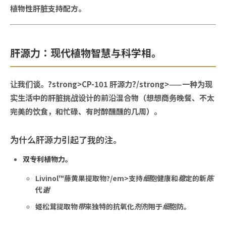
植物性肝脏支持配方。
肝源力：现代植物智慧与科学相。
让我们谈。?strong>CP-101 肝源力?/strong>——一种为现
实生活中的肝脏挑战设计的前沿混合物（想想商务晚餐、不太
完美的饮食，和忙碌、有时醉醺醺的几周）。
为什么肝源力引起了我的注。
双专利植物力。
Livinol™藤黄果提取物?/em>支持细胞健康和稳定的新陈
代谢
姬松茸提取物
带来独特的抗氧化剂剂用于细胞防。