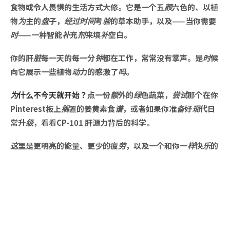
食物或令人畏惧的生活方式大修。它是一个五颜六色的、以植
物为主的盘子，经过时间考验的草本助手，以及——当你需要
时——一种智能补充剂来填补空白。
你的肝脏每一天的每一分钟都在工作，常常没有掌声。是时候
向它展示一些植物动力的感激了吗。
为什么不今天就开始？
点一份额外的绿色蔬菜，尝试那个在你
Pinterest板上搁置的姜黄素食谱，或者如果你准备好现代日
常升级，看看CP-101 肝源力背后的科学。
这里是更明亮的能量、更少的疲劳，以及一个和你一样快乐的
肝脏。
让肝脏健康变得简。
好奇像肝源力这样的植物性补充剂如何融入你的生活？在这里