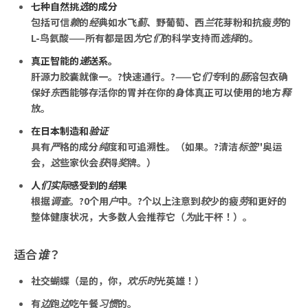
七种自然挑选的成分
包括可信赖的经典如水飞蓟、野葡萄、西兰花芽粉和抗疲劳的
L-鸟氨酸——所有都是因为它们的科学支持而选择的。
真正智能的递送系。
肝源力胶囊就像一。?快速通行。?——它们专利的肠溶包衣确
保好东西能够存活你的胃并在你的身体真正可以使用的地方释
放。
在日本制造和验证
具有严格的成分纯度和可追溯性。（如果。?清洁标签"奥运
会，这些家伙会获得奖牌。）
人们实际感受到的结果
根据调查。?0个用户中。?个以上注意到较少的疲劳和更好的
整体健康状况，大多数人会推荐它（为此干杯！）。
适合谁？
社交蝴蝶（是的，你，欢乐时光英雄！）
有边跑边吃午餐习惯的。