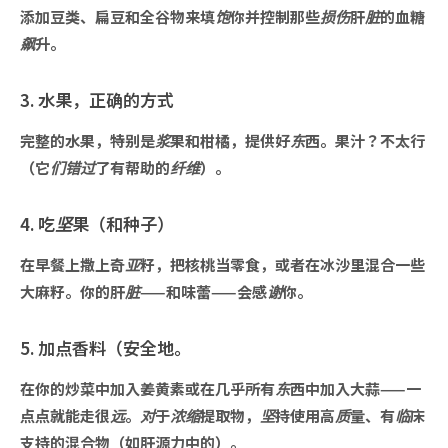
添加豆类、扁豆和全谷物来填饱你并控制那些损伤肝脏的血糖
飙升。
3. 水果，正确的方式
完整的水果，特别是浆果和柑橘，提供好东西。果汁？不太行
（它们错过了有帮助的纤维）。
4. 吃坚果（和种子）
在早餐上撒上奇亚籽，把核桃当零食，或者在冰沙里混合一些
大麻籽。你的肝脏——和味蕾——会感谢你。
5. 加点香料（安全地。
在你的炒菜中加入姜黄素或在几乎所有东西中加入大蒜——一
点点就能走很远。对于浓缩提取物，坚持使用高质量、有临床
支持的混合物（如肝源力中的）。