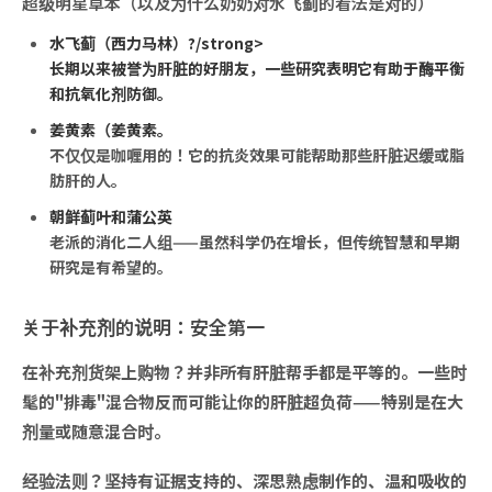
超级明星草本（以及为什么奶奶对水飞蓟的看法是对的）
水飞蓟（西力马林）?/strong>
长期以来被誉为肝脏的好朋友，一些研究表明它有助于酶平衡
和抗氧化剂防御。
姜黄素（姜黄素。
不仅仅是咖喱用的！它的抗炎效果可能帮助那些肝脏迟缓或脂
肪肝的人。
朝鲜蓟叶和蒲公英
老派的消化二人组——虽然科学仍在增长，但传统智慧和早期
研究是有希望的。
关于补充剂的说明：安全第一
在补充剂货架上购物？并非所有肝脏帮手都是平等的。一些时
髦的"排毒"混合物反而可能让你的肝脏超负荷——特别是在大
剂量或随意混合时。
经验法则？坚持有证据支持的、深思熟虑制作的、温和吸收的