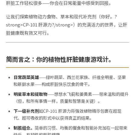
肝脏工作轻松很多——你会在日常能量中感受到回报。
让我们探索植物动力食物、草本和现代补充剂（你好。?
strong>CP-101 肝源力?/strong>）的充满活力的世界，让肝
脏健康既有效又可行。
简而言之：你的植物性肝脏健康游戏计。
日常蔬菜英雄
——绿叶蔬菜、西兰花家族、纤维全明星、坚果
和新鲜水果——构成肝脏快乐饮食的骨干。
明星草本和提取物
——想想水飞蓟和姜黄素——带来温和的提升
（但，和所有事情一样，质量和智慧是关键）。
下一级补充剂
如CP-101 肝源力将强效植物精华包裹在超现
代、超可吸收的形式中以获得真正的结果。
制胜组合。
简单的习惯、均衡的餐食和智能补充加在一起带来
快乐、有韧性的肝脏健康。