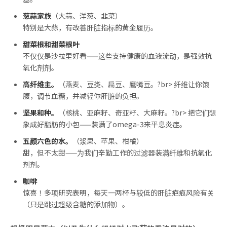
葱蒜家族
（大蒜、洋葱、韭菜）
特别是大蒜，有改善肝脏指标的黄金履历。
甜菜根和甜菜根叶
不仅仅是沙拉里好看——这些支持健康的血液流动，是强效抗
氧化剂剂。
高纤维主。
（燕麦、豆类、扁豆、鹰嘴豆。?br> 纤维让你饱
腹，调节血糖，并减轻你肝脏的负担。
坚果和种。
（核桃、亚麻籽、奇亚籽、大麻籽。?br> 把它们想
象成好脂肪的小包——装满了omega-3来平息炎症。
五颜六色的水。
（浆果、苹果、柑橘）
甜，但不太甜——为我们辛勤工作的过滤器装满纤维和抗氧化
剂剂。
咖啡
惊喜！多项研究表明，每天一两杯与较低的肝脏疤痕风险有关
（只是跳过超级含糖的添加物）。